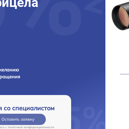
рицела
 желанию
бращения
я со специалистом
Оставить заявку
есь c
политикой конфиденциальности