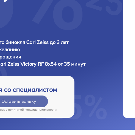
о бинокля Carl Zeiss до 3 лет
 желанию
бращения
arl Zeiss Victory RF 8x54 от 35 минут
я со специалистом
Оставить заявку
есь c
политикой конфиденциальности