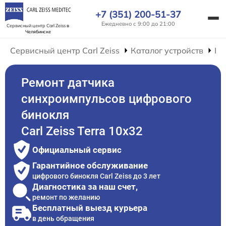
+7 (351) 200-51-37
Ежедневно с 9:00 до 21:00
Сервисный центр Carl Zeiss
в
Челябинске
Сервисный центр Carl Zeiss
Каталог устройств
Ре
Ремонт датчика
синхроимпульсов цифрового
бинокля
Carl Zeiss Terra 10x32
Официальный сервис
Гарантийное обслуживание
цифрового бинокля Carl Zeiss до 3 лет
Диагностика за наш счет,
ремонт по желанию
Бесплатный выезд курьера
в день обращения